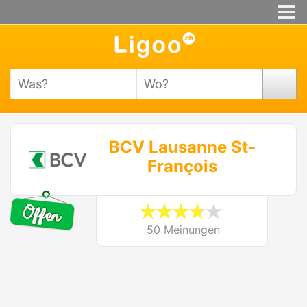
BCV Lausanne St-
François
50 Meinungen