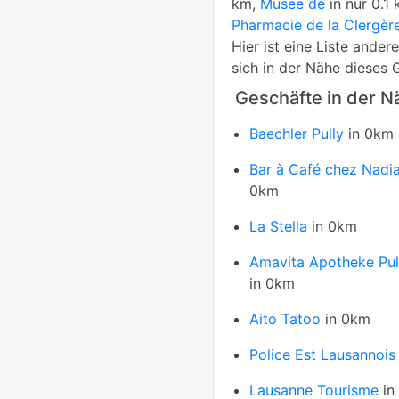
km,
Musée de
in nur 0.1
Pharmacie de la Clergèr
Hier ist eine Liste ande
sich in der Nähe dieses 
Geschäfte in der N
Baechler Pully
in 0km
Bar à Café chez Nadi
0km
La Stella
in 0km
Amavita Apotheke Pul
in 0km
Aito Tatoo
in 0km
Police Est Lausannois
Lausanne Tourisme
in