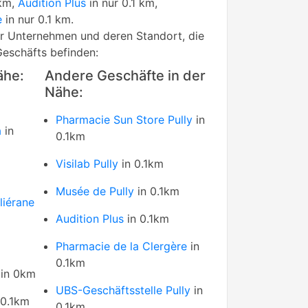
 km,
Audition Plus
in nur 0.1 km,
e
in nur 0.1 km.
rer Unternehmen und deren Standort, die
Geschäfts befinden:
ähe:
Andere Geschäfte in der
Nähe:
Pharmacie Sun Store Pully
in
a
in
0.1km
Visilab Pully
in 0.1km
Musée de Pully
in 0.1km
liérane
Audition Plus
in 0.1km
Pharmacie de la Clergère
in
0.1km
in 0km
UBS-Geschäftsstelle Pully
in
 0.1km
0.1km