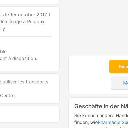
s le 1er octobre 2017, l
i déménage á Puidoux
lly
ble.
ont à disposition.
Sic
utiliser les transports 
Me
-Centre
Geschäfte in der N
Sie können andere Hande
finden, wie
Pharmacie Su