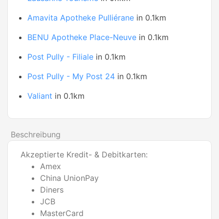
Amavita Apotheke Pulliérane
in 0.1km
BENU Apotheke Place-Neuve
in 0.1km
Post Pully - Filiale
in 0.1km
Post Pully - My Post 24
in 0.1km
Valiant
in 0.1km
Beschreibung
Akzeptierte Kredit- & Debitkarten:
Amex
China UnionPay
Diners
JCB
MasterCard