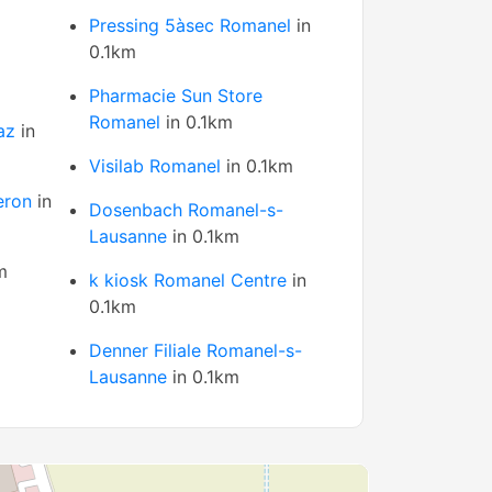
Pressing 5àsec Romanel
in
0.1km
Pharmacie Sun Store
Romanel
in 0.1km
az
in
Visilab Romanel
in 0.1km
eron
in
Dosenbach Romanel-s-
Lausanne
in 0.1km
m
k kiosk Romanel Centre
in
0.1km
Denner Filiale Romanel-s-
Lausanne
in 0.1km