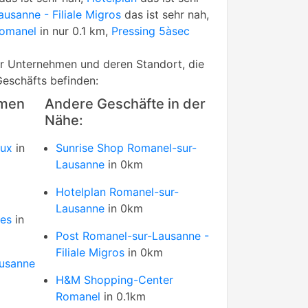
usanne - Filiale Migros
das ist sehr nah,
omanel
in nur 0.1 km,
Pressing 5àsec
rer Unternehmen und deren Standort, die
Geschäfts befinden:
hmen
Andere Geschäfte in der
Nähe:
aux
in
Sunrise Shop Romanel-sur-
Lausanne
in 0km
Hotelplan Romanel-sur-
Lausanne
in 0km
res
in
Post Romanel-sur-Lausanne -
Filiale Migros
in 0km
usanne
H&M Shopping-Center
Romanel
in 0.1km