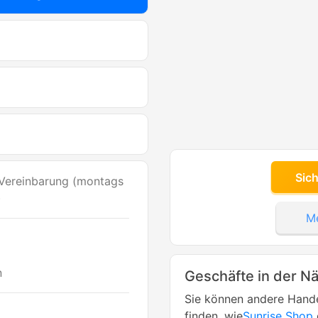
Sic
 Vereinbarung (montags
)
Me
n
Geschäfte in der N
Sie können andere Hande
finden, wie
Sunrise Shop