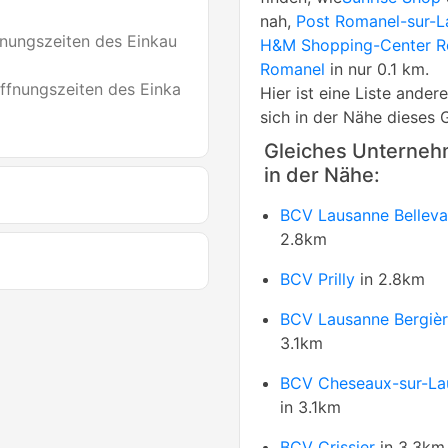
nah,
Post Romanel-sur-La
nungszeiten des Einkau
H&M Shopping-Center R
Romanel
in nur 0.1 km.
ffnungszeiten des Einka
Hier ist eine Liste ande
sich in der Nähe dieses 
Gleiches Unterne
in der Nähe:
BCV Lausanne Bellev
2.8km
BCV Prilly
in 2.8km
BCV Lausanne Bergiè
3.1km
BCV Cheseaux-sur-La
in 3.1km
BCV Crissier
in 3.3km