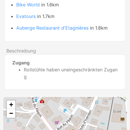
Bike World
in 1.6km
Evatours
in 1.7km
Auberge Restaurant d'Etagnières
in 1.8km
Beschreibung
Zugang
Rollstühle haben uneingeschränkten Zugan
g
+
−