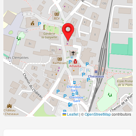
Leaflet
|
©
OpenStreetMap
contributors