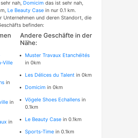
 sehr nah,
Domicim
das ist sehr nah,
 km,
Le Beauty Case
in nur 0.1 km.
rer Unternehmen und deren Standort, die
Geschäfts befinden:
hmen
Andere Geschäfte in der
Nähe:
-
Muster Travaux Etanchéités
Ville
in 0km
Les Délices du Talent
in 0km
ns
in
Domicim
in 0km
Vögele Shoes Echallens
in
ille
in
0.1km
Le Beauty Case
in 0.1km
aux
in
Sports-Time
in 0.1km