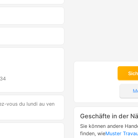
Sic
434
Me
ez-vous du lundi au ven
Geschäfte in der N
Sie können andere Hande
finden, wie
Muster Travau