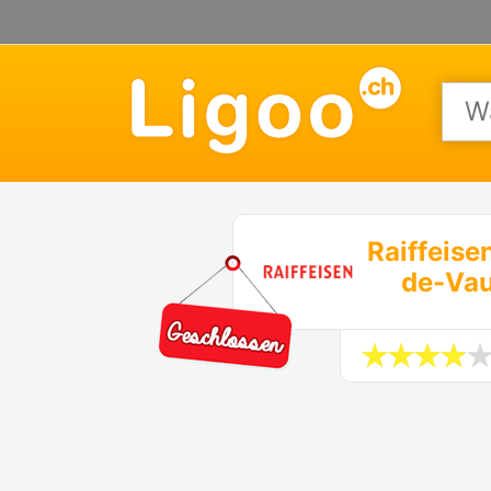
Raiffeise
de-Vau