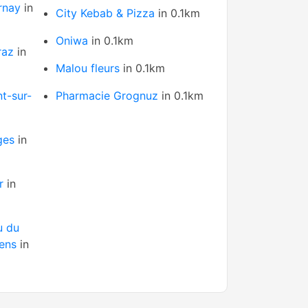
rnay
in
City Kebab & Pizza
in 0.1km
Oniwa
in 0.1km
raz
in
Malou fleurs
in 0.1km
t-sur-
Pharmacie Grognuz
in 0.1km
ges
in
r
in
u du
ens
in