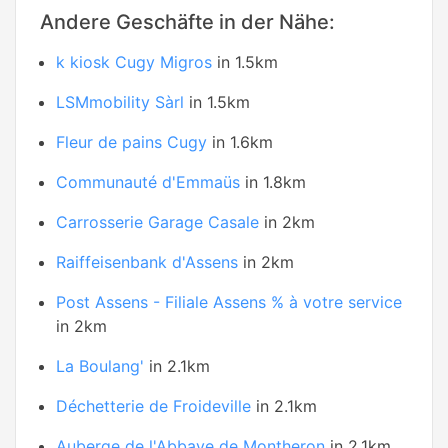
Andere Geschäfte in der Nähe:
k kiosk Cugy Migros
in 1.5km
LSMmobility Sàrl
in 1.5km
Fleur de pains Cugy
in 1.6km
Communauté d'Emmaüs
in 1.8km
Carrosserie Garage Casale
in 2km
Raiffeisenbank d'Assens
in 2km
Post Assens - Filiale Assens % à votre service
in 2km
La Boulang'
in 2.1km
Déchetterie de Froideville
in 2.1km
Auberge de l'Abbaye de Montheron
in 2.1km