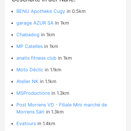
BENU Apotheke Cugy
in 0.5km
garage AZUR SA
in 1km
Chabadog
in 1km
MP Catelles
in 1km
anatis fitness club
in 1km
Moto Déclic
in 1.1km
Atelier NK
in 1.1km
MSProductions
in 1.3km
Post Morrens VD - Filiale Mini marché de
Morrens Sàrl
in 1.3km
Evatours
in 1.4km