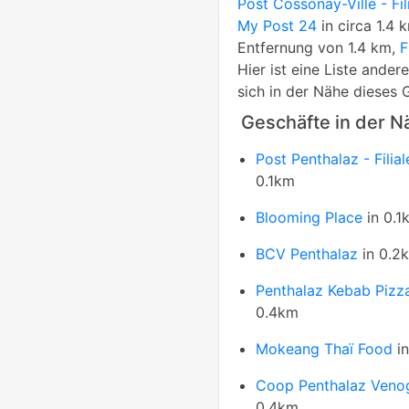
Post Cossonay-Ville - Fil
My Post 24
in circa 1.4 
Entfernung von 1.4 km,
Hier ist eine Liste ande
sich in der Nähe dieses 
Geschäfte in der N
Post Penthalaz - Filial
0.1km
Blooming Place
in 0.1
BCV Penthalaz
in 0.2
Penthalaz Kebab Pizz
0.4km
Mokeang Thaï Food
in
Coop Penthalaz Veno
0.4km