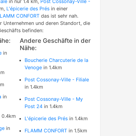
iale
in nur 1.4 km,
Post Cossonay-Ville -
km,
L'épicerie des Prés
in einer
FLAMM CONFORT
das ist sehr nah.
rer Unternehmen und deren Standort, die
Geschäfts befinden:
ähe:
Andere Geschäfte in der
Nähe:
e
in
Boucherie Charcuterie de la
Venoge
in 1.4km
km
Post Cossonay-Ville - Filiale
km
in 1.4km
a
in
Post Cossonay-Ville - My
Post 24
in 1.4km
 0.4km
L'épicerie des Prés
in 1.4km
ge
in
FLAMM CONFORT
in 1.5km