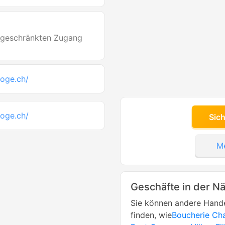
ingeschränkten Zugang
noge.ch/
noge.ch/
Sic
Me
Geschäfte in der N
Sie können andere Hande
finden, wie
Boucherie Cha