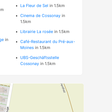
La Fleur de Sel
in 1.5km
km
Cinema de Cossonay
in
1.5km
Librairie La rosée
in 1.5km
ge
in
Café-Restaurant du Pré-aux-
Moines
in 1.5km
UBS-Geschäftsstelle
Cossonay
in 1.5km