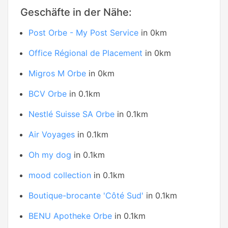
Geschäfte in der Nähe:
Post Orbe - My Post Service
in 0km
Office Régional de Placement
in 0km
Migros M Orbe
in 0km
BCV Orbe
in 0.1km
Nestlé Suisse SA Orbe
in 0.1km
Air Voyages
in 0.1km
Oh my dog
in 0.1km
mood collection
in 0.1km
Boutique-brocante 'Côté Sud'
in 0.1km
BENU Apotheke Orbe
in 0.1km