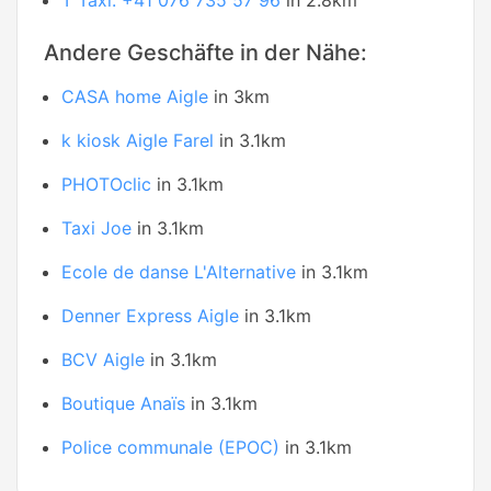
T Taxi. +41 076 735 57 96
in 2.8km
Andere Geschäfte in der Nähe:
CASA home Aigle
in 3km
k kiosk Aigle Farel
in 3.1km
PHOTOclic
in 3.1km
Taxi Joe
in 3.1km
Ecole de danse L'Alternative
in 3.1km
Denner Express Aigle
in 3.1km
BCV Aigle
in 3.1km
Boutique Anaïs
in 3.1km
Police communale (EPOC)
in 3.1km