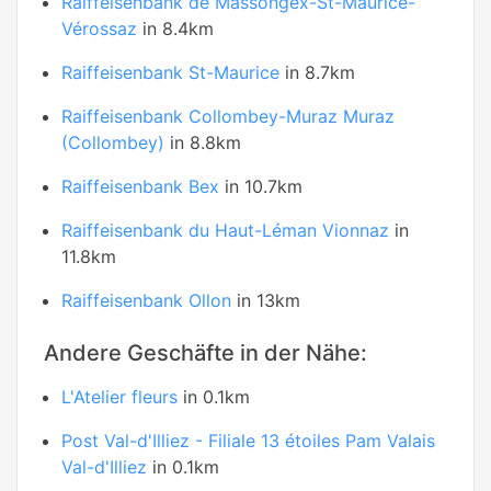
Raiffeisenbank de Massongex-St-Maurice-
Vérossaz
in 8.4km
Raiffeisenbank St-Maurice
in 8.7km
Raiffeisenbank Collombey-Muraz Muraz
(Collombey)
in 8.8km
Raiffeisenbank Bex
in 10.7km
Raiffeisenbank du Haut-Léman Vionnaz
in
11.8km
Raiffeisenbank Ollon
in 13km
Andere Geschäfte in der Nähe:
L'Atelier fleurs
in 0.1km
Post Val-d'Illiez - Filiale 13 étoiles Pam Valais
Val-d'Illiez
in 0.1km