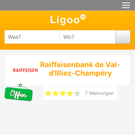
Raiffeisenbank de Val-
d'Illiez-Champéry
7 Meinungen