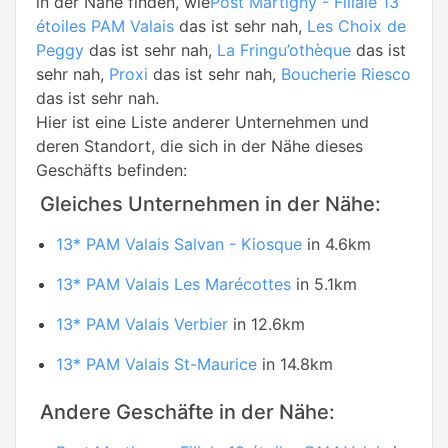
in der Nähe finden, wie
Post Martigny - Filiale 13
étoiles PAM Valais
das ist sehr nah,
Les Choix de
Peggy
das ist sehr nah,
La Fringu’othèque
das ist
sehr nah,
Proxi
das ist sehr nah,
Boucherie Riesco
das ist sehr nah.
Hier ist eine Liste anderer Unternehmen und
deren Standort, die sich in der Nähe dieses
Geschäfts befinden:
Gleiches Unternehmen in der Nähe:
13* PAM Valais Salvan - Kiosque
in 4.6km
13* PAM Valais Les Marécottes
in 5.1km
13* PAM Valais Verbier
in 12.6km
13* PAM Valais St-Maurice
in 14.8km
Andere Geschäfte in der Nähe: