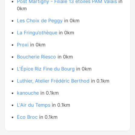
Post Martigny - Filiale 13 étoiles PAM Valais
in
0km
Les Choix de Peggy
in 0km
La Fringu’othèque
in 0km
Proxi
in 0km
Boucherie Riesco
in 0km
L'Épice Riz Fine du Bourg
in 0km
Luthier, Atelier Frédéric Berthod
in 0.1km
kanouche
in 0.1km
L'Air du Temps
in 0.1km
Eco Broc
in 0.1km