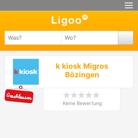
k kiosk Migros
Bözingen
Keine Bewertung