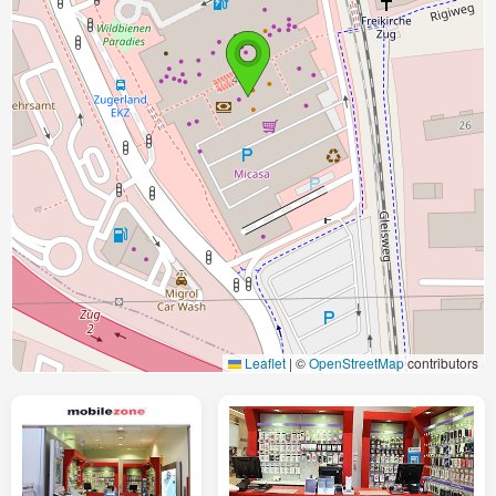
Leaflet
|
©
OpenStreetMap
contributors