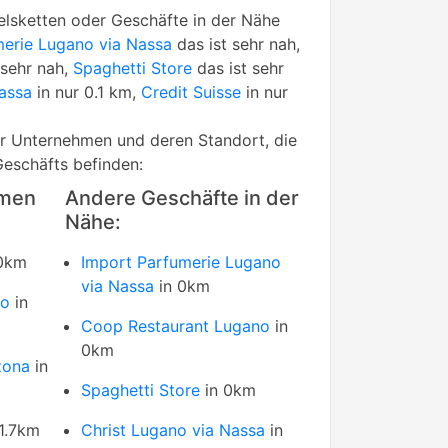
lsketten oder Geschäfte in der Nähe
merie Lugano via Nassa
das ist sehr nah,
 sehr nah,
Spaghetti Store
das ist sehr
assa
in nur 0.1 km,
Credit Suisse
in nur
rer Unternehmen und deren Standort, die
Geschäfts befinden:
hmen
Andere Geschäfte in der
Nähe:
0km
Import Parfumerie Lugano
via Nassa
in 0km
lo
in
Coop Restaurant Lugano
in
0km
zona
in
Spaghetti Store
in 0km
1.7km
Christ Lugano via Nassa
in