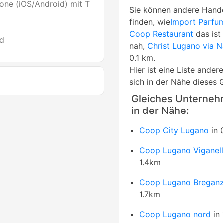
one (iOS/Android) mit T
Sie können andere Hande
finden, wie
Import Parfu
Coop Restaurant
das ist
id
nah,
Christ Lugano via N
0.1 km.
Hier ist eine Liste ande
sich in der Nähe dieses 
Gleiches Unterne
in der Nähe:
Coop City Lugano
in 
Coop Lugano Viganel
1.4km
Coop Lugano Bregan
1.7km
Coop Lugano nord
in 