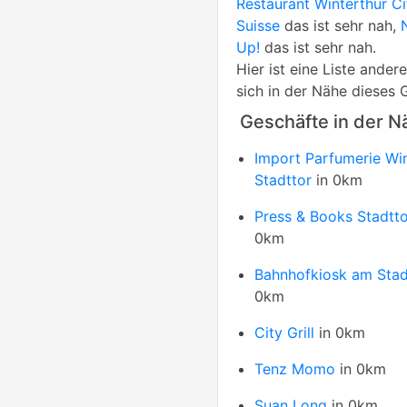
Restaurant Winterthur Ci
Suisse
das ist sehr nah,
Up!
das ist sehr nah.
Hier ist eine Liste ande
sich in der Nähe dieses 
Geschäfte in der N
Import Parfumerie Win
Stadttor
in 0km
Press & Books Stadtto
0km
Bahnhofkiosk am Stad
0km
City Grill
in 0km
Tenz Momo
in 0km
Suan Long
in 0km