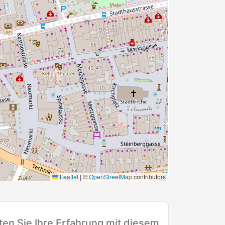
Leaflet
|
©
OpenStreetMap
contributors
en Sie Ihre Erfahrung mit diesem