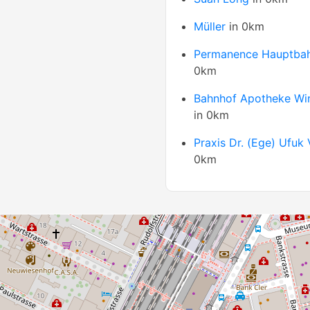
Müller
in 0km
Permanence Hauptba
0km
Bahnhof Apotheke Win
in 0km
Praxis Dr. (Ege) Ufuk 
0km