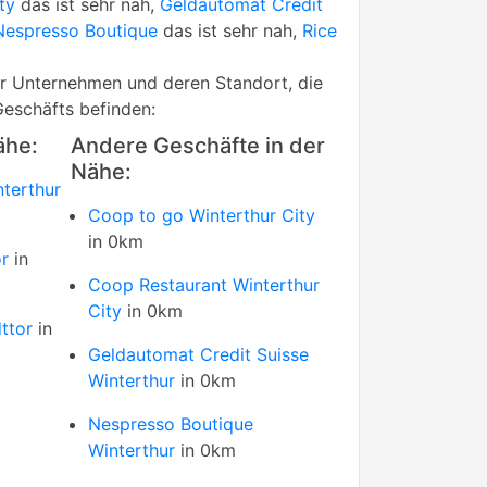
ty
das ist sehr nah,
Geldautomat Credit
Nespresso Boutique
das ist sehr nah,
Rice
rer Unternehmen und deren Standort, die
Geschäfts befinden:
ähe:
Andere Geschäfte in der
Nähe:
terthur
Coop to go Winterthur City
in 0km
r
in
Coop Restaurant Winterthur
City
in 0km
ttor
in
Geldautomat Credit Suisse
Winterthur
in 0km
Nespresso Boutique
Winterthur
in 0km