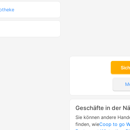
otheke
Sic
Me
Geschäfte in der N
Sie können andere Hande
finden, wie
Coop to go Wi