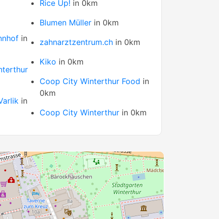
Rice Up!
in 0km
Blumen Müller
in 0km
hnhof
in
zahnarztzentrum.ch
in 0km
Kiko
in 0km
terthur
Coop City Winterthur Food
in
0km
Varlik
in
Coop City Winterthur
in 0km