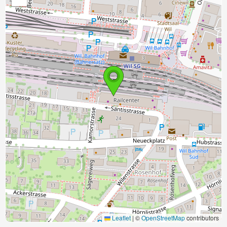
Leaflet
|
©
OpenStreetMap
contributors