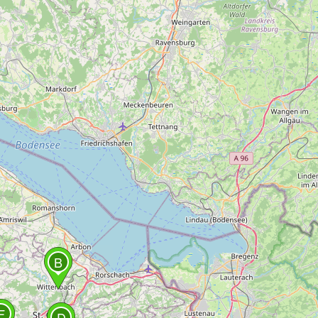
B
F
D