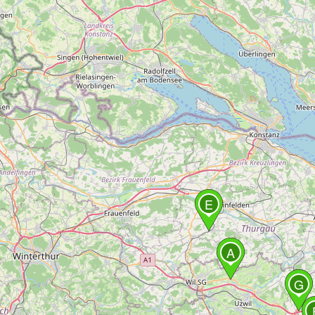
E
A
G