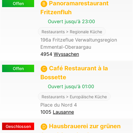
Panoramarestaurant
Offen
B
Fritzenfluh
Ouvert jusqu'à 23:00
Restaurants > Regionale Küche
196a Fritzeflue Verwaltungsregion
Emmental-Oberaargau
4954
Wyssachen
Café Restaurant à la
Offen
C
Bossette
Ouvert jusqu'à 01:00
Restaurants > Europäische Küche
Place du Nord 4
1005
Lausanne
Hausbrauerei zur grünen
Geschlossen
D