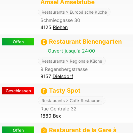
Amsel Amselstube
Restaurants > Europäische Küche
Schmiedgasse 30
4125
Riehen
Restaurant Bienengarten
Offen
E
Ouvert jusqu'à 24:00
Restaurants > Regionale Küche
9 Regensbergstrasse
8157
Dielsdorf
Tasty Spot
Geschlossen
F
Restaurants > Café-Restaurant
Rue Centrale 32
1880
Bex
Restaurant de la Gare à
Offen
G