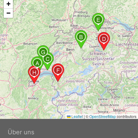
+
−
E
B
D
G
C
A
F
H
Leaflet
|
©
OpenStreetMap
contributors
Über uns