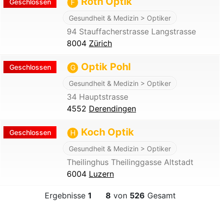
Roth Optik
Geschlossen
F
Gesundheit & Medizin > Optiker
94 Stauffacherstrasse Langstrasse
8004
Zürich
Optik Pohl
Geschlossen
G
Gesundheit & Medizin > Optiker
34 Hauptstrasse
4552
Derendingen
Koch Optik
Geschlossen
H
Gesundheit & Medizin > Optiker
Theilinghus Theilinggasse Altstadt
6004
Luzern
Ergebnisse
1
8
von
526
Gesamt