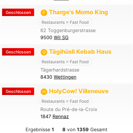
Tharge's Momo King
Geschlossen
F
Restaurants > Fast Food
62 Toggenburgerstrasse
9500
Wil SG
Tägihüsli Kebab Haus
Geschlossen
G
Restaurants > Fast Food
Tägerhardstrasse
8430
Wettingen
HolyCow! Villeneuve
Geschlossen
H
Restaurants > Fast Food
Route du Pré-de-la-Croix
1847
Rennaz
Ergebnisse
1
8
von
1359
Gesamt