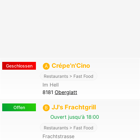
Crépe'n'Cino
Geschlossen
A
Restaurants > Fast Food
Im Hell
8181
Oberglatt
JJ's Frachtgrill
Offen
B
Ouvert jusqu'à 18:00
Restaurants > Fast Food
Frachtstrasse