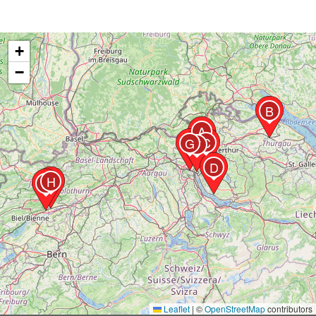
+
−
B
A
C
G
F
D
H
E
Leaflet
|
©
OpenStreetMap
contributors