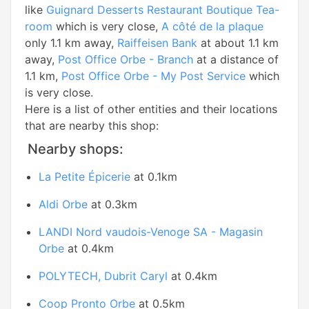
like
Guignard Desserts Restaurant Boutique Tea-
room
which is very close,
A côté de la plaque
only 1.1 km away,
Raiffeisen Bank
at about 1.1 km
away,
Post Office Orbe - Branch
at a distance of
1.1 km,
Post Office Orbe - My Post Service
which
is very close.
Here is a list of other entities and their locations
that are nearby this shop:
Nearby shops:
La Petite Épicerie
at 0.1km
Aldi Orbe
at 0.3km
LANDI Nord vaudois-Venoge SA - Magasin
Orbe
at 0.4km
POLYTECH, Dubrit Caryl
at 0.4km
Coop Pronto Orbe
at 0.5km