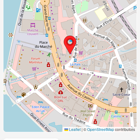
Leaflet
|
©
OpenStreetMap
contributors