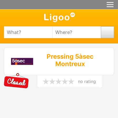
Pressing 5àsec
Montreux
no rating