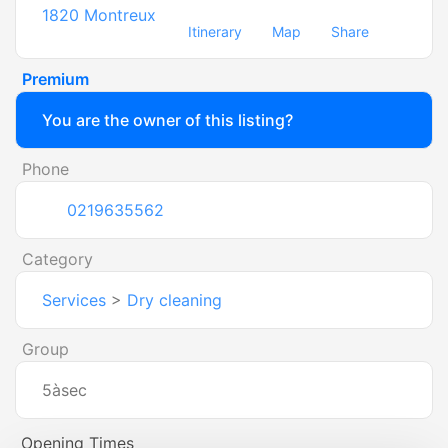
1820
Montreux
Itinerary
Map
Share
Premium
You are the owner of this listing?
Phone
0219635562
Category
Services
>
Dry cleaning
Group
5àsec
Opening Times