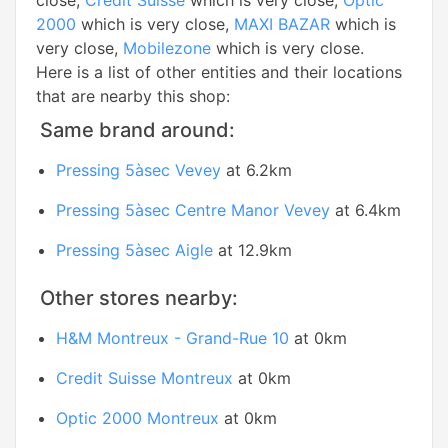
close,
Credit Suisse
which is very close,
Optic
2000
which is very close,
MAXI BAZAR
which is
very close,
Mobilezone
which is very close.
Here is a list of other entities and their locations
that are nearby this shop:
Same brand around:
Pressing 5àsec Vevey
at 6.2km
Pressing 5àsec Centre Manor Vevey
at 6.4km
Pressing 5àsec Aigle
at 12.9km
Other stores nearby:
H&M Montreux - Grand-Rue 10
at 0km
Credit Suisse Montreux
at 0km
Optic 2000 Montreux
at 0km