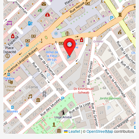
Leaflet
|
©
OpenStreetMap
contributors