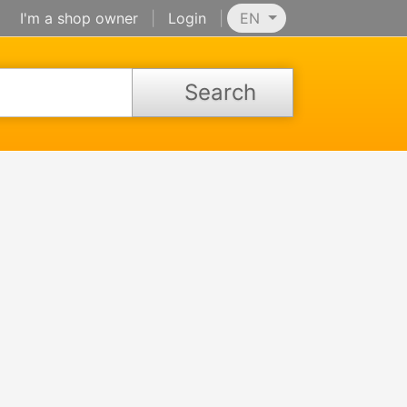
I'm a shop owner
|
Login
|
EN
Search