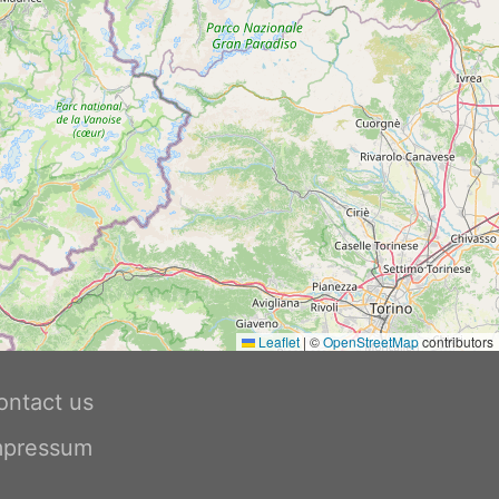
Leaflet
|
©
OpenStreetMap
contributors
ontact us
mpressum