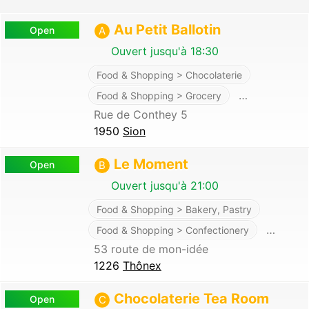
Au Petit Ballotin
Open
A
Ouvert jusqu'à 18:30
Food & Shopping > Chocolaterie
…
Food & Shopping > Grocery
Rue de Conthey 5
1950
Sion
Le Moment
Open
B
Ouvert jusqu'à 21:00
Food & Shopping > Bakery, Pastry
…
Food & Shopping > Confectionery
53 route de mon-idée
1226
Thônex
Chocolaterie Tea Room
Open
C