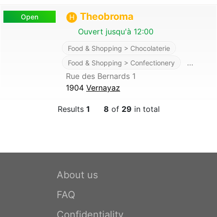
Theobroma
Open
H
Ouvert jusqu'à 12:00
Food & Shopping > Chocolaterie
…
Food & Shopping > Confectionery
Rue des Bernards 1
1904
Vernayaz
Results
1
8
of
29
in total
About us
FAQ
Confidentiality