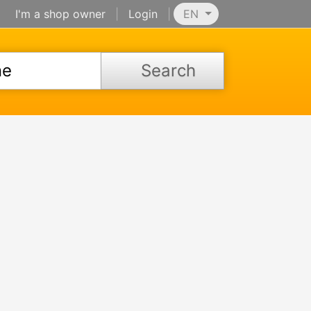
I'm a shop owner
|
Login
|
EN
Search