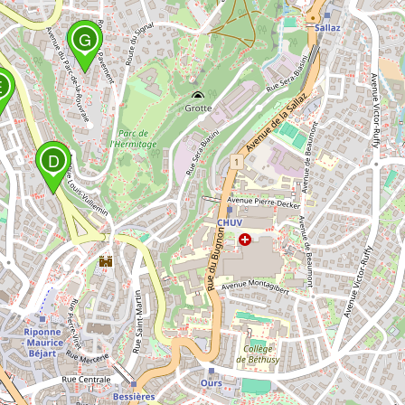
G
E
D