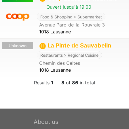
Ouvert jusqu'à 19:00
Food & Shopping > Supermarket
Avenue Parc-de-la-Rouvraie 3
1018
Lausanne
La Pinte de Sauvabelin
Unknown
H
Restaurants > Regional Cuisine
Chemin des Celtes
1018
Lausanne
Results
1
8
of
86
in total
About us