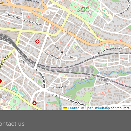
Leaflet
|
©
OpenStreetMap
contributors
ontact us