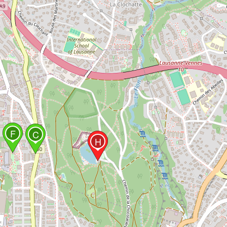
F
C
H