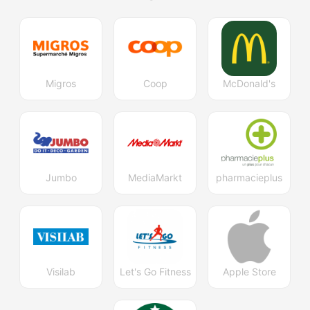
Migros
Coop
McDonald's
Jumbo
MediaMarkt
pharmacieplus
Visilab
Let's Go Fitness
Apple Store