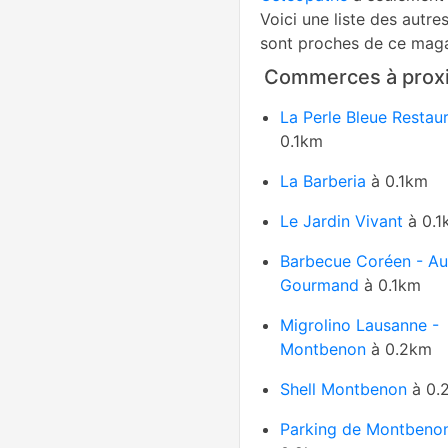
Voici une liste des autre
sont proches de ce maga
Commerces à proxi
La Perle Bleue Restau
0.1km
La Barberia
à 0.1km
Le Jardin Vivant
à 0.1
Barbecue Coréen - Au
Gourmand
à 0.1km
Migrolino Lausanne -
Montbenon
à 0.2km
Shell Montbenon
à 0.
Parking de Montbeno