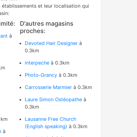
s établissements et leur localisation qui
sin:
mité:
D'autres magasins
proches:
rant
à
Devoted Hair Designer
à
0.3km
interpeche
à 0.3km
km
Photo-Grancy
à 0.3km
Carrosserie Marmier
à 0.3km
Laure Simon Ostéopathe
à
0.3km
2km
Lausanne Free Church
(English speaking)
à 0.3km
n
à