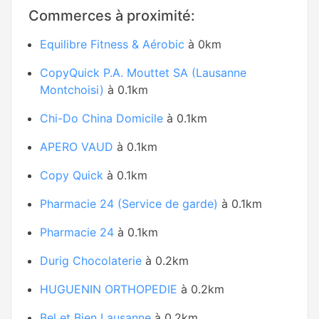
Commerces à proximité:
Equilibre Fitness & Aérobic
à 0km
CopyQuick P.A. Mouttet SA (Lausanne
Montchoisi)
à 0.1km
Chi-Do China Domicile
à 0.1km
APERO VAUD
à 0.1km
Copy Quick
à 0.1km
Pharmacie 24 (Service de garde)
à 0.1km
Pharmacie 24
à 0.1km
Durig Chocolaterie
à 0.2km
HUGUENIN ORTHOPEDIE
à 0.2km
Bel et Bien Lausanne
à 0.2km