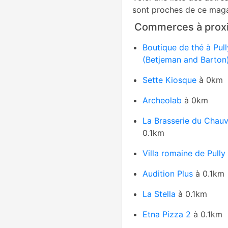
sont proches de ce maga
Commerces à proxi
Boutique de thé à Pull
(Betjeman and Barton
Sette Kiosque
à 0km
Archeolab
à 0km
La Brasserie du Chau
0.1km
Villa romaine de Pully
Audition Plus
à 0.1km
La Stella
à 0.1km
Etna Pizza 2
à 0.1km