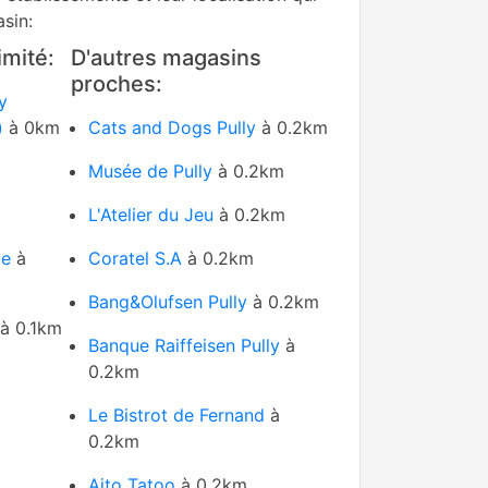
sin:
mité:
D'autres magasins
proches:
y
)
à 0km
Cats and Dogs Pully
à 0.2km
Musée de Pully
à 0.2km
L'Atelier du Jeu
à 0.2km
ve
à
Coratel S.A
à 0.2km
Bang&Olufsen Pully
à 0.2km
à 0.1km
Banque Raiffeisen Pully
à
0.2km
Le Bistrot de Fernand
à
0.2km
Aito Tatoo
à 0.2km