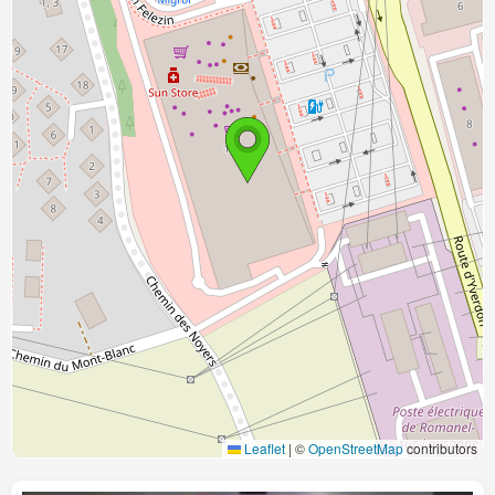
Leaflet
|
©
OpenStreetMap
contributors