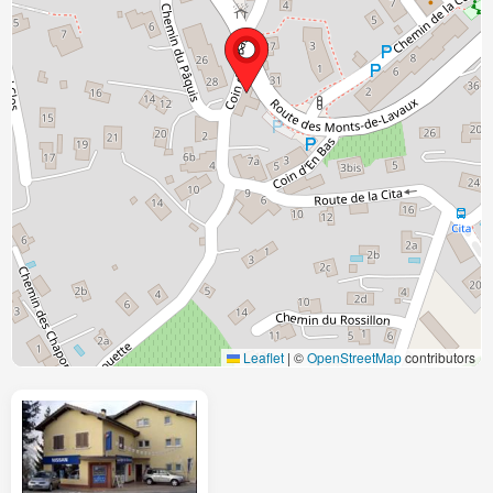
Leaflet
|
©
OpenStreetMap
contributors