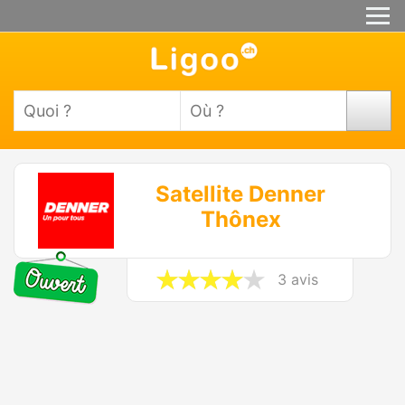
Satellite Denner
Thônex
3 avis