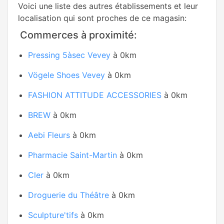
Voici une liste des autres établissements et leur
localisation qui sont proches de ce magasin:
Commerces à proximité:
Pressing 5àsec Vevey
à 0km
Vögele Shoes Vevey
à 0km
FASHION ATTITUDE ACCESSORIES
à 0km
BREW
à 0km
Aebi Fleurs
à 0km
Pharmacie Saint-Martin
à 0km
Cler
à 0km
Droguerie du Théâtre
à 0km
Sculpture'tifs
à 0km