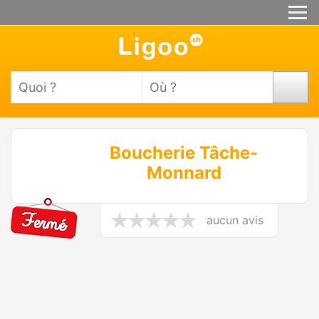
Boucherie Tâche-
Monnard
aucun avis