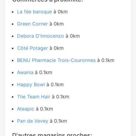
La fée baroque
à 0km
Green Corner
à 0km
Debora D'Innocenzo
à 0km
Côté Potager
à 0km
BENU Pharmacie Trois-Couronnes
à 0.1km
Awania
à 0.1km
Happy Bowl
à 0.1km
The Team Hair
à 0.1km
Ateapic
à 0.1km
Pan de Vevey
à 0.1km
D'autres magasins proches: