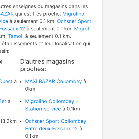
utres enseignes ou magasins dans les
BAZAR
qui est très proche,
Migrolino
vice
à seulement 0.1 km,
Ochsner Sport
Fossaux 12
à seulement 0.1 km,
Migrol
 km,
Tamoil
à seulement 0.1 km.
s établissements et leur localisation qui
sin:
x
D'autres magasins
proches:
Ouest
à
MAXI BAZAR Collombey
à
0km
Est
à
Migrolino Collombey -
Station-service
à 0.1km
13.2km
Ochsner Sport Collombey -
Entre deux Fossaux 12
à
0.1km