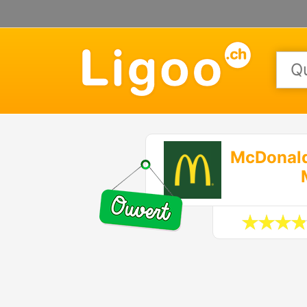
McDonald