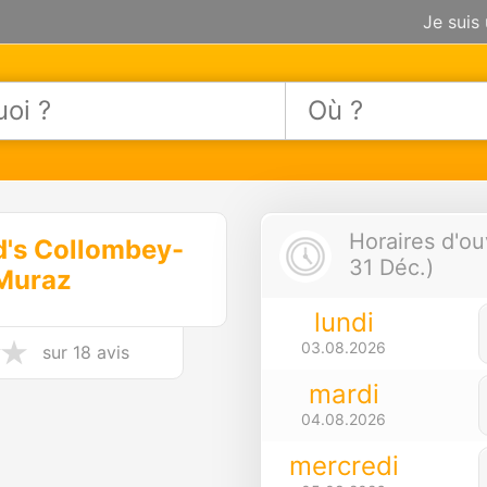
Je suis
Horaires d'ou
's Collombey-
31 Déc.)
Muraz
lundi
03.08.2026
sur
18 avis
mardi
04.08.2026
mercredi