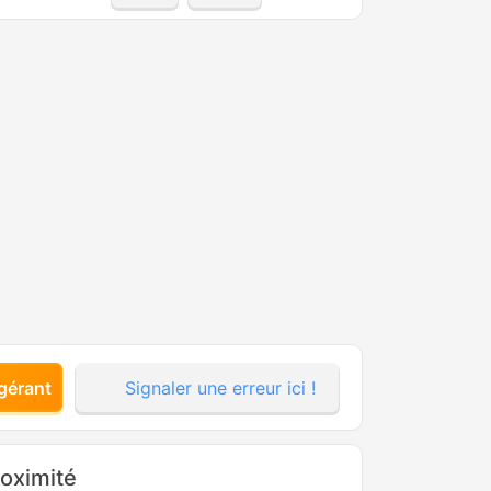
gérant
Signaler une erreur ici !
roximité