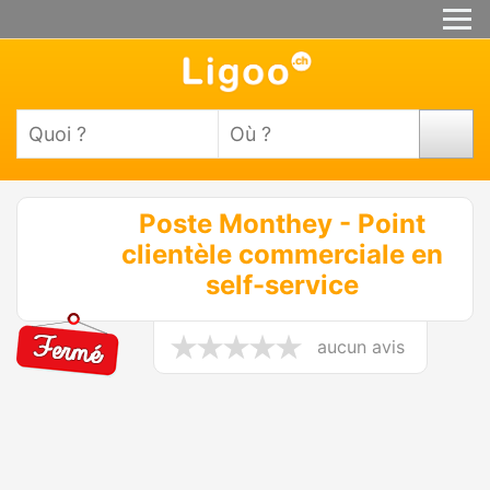
Poste Monthey - Point
clientèle commerciale en
self-service
aucun avis