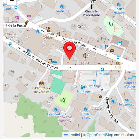
−
Leaflet
|
©
OpenStreetMap
contributors