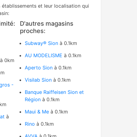
s établissements et leur localisation qui
sin:
mité:
D'autres magasins
proches:
m
Subway® Sion
à 0.1km
AU MODELISME
à 0.1km
à 0km
Aperto Sion
à 0.1km
km
Visilab Sion
à 0.1km
gros -
Banque Raiffeisen Sion et
Région
à 0.1km
1km
Maui & Me
à 0.1km
at
à
Rino
à 0.1km
AVVA
à 0.1km