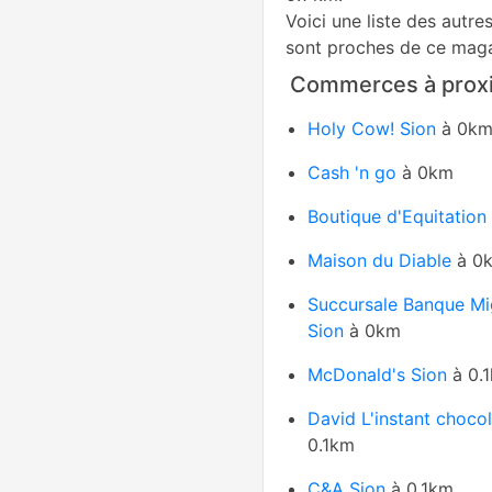
Voici une liste des autre
sont proches de ce maga
Commerces à proxi
Holy Cow! Sion
à 0k
Cash 'n go
à 0km
Boutique d'Equitation
Maison du Diable
à 0
Succursale Banque Mi
Sion
à 0km
McDonald's Sion
à 0.
David L'instant chocol
0.1km
C&A Sion
à 0.1km