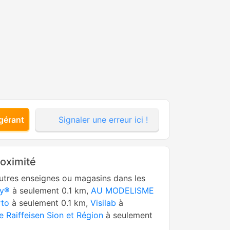
gérant
Signaler une erreur ici !
roximité
utres enseignes ou magasins dans les
y®
à seulement 0.1 km,
AU MODELISME
rto
à seulement 0.1 km,
Visilab
à
 Raiffeisen Sion et Région
à seulement