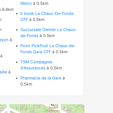
Metro
à 0.5km
 6.4km
k kiosk La Chaux-De-Fonds
m
CFF
à 0.5km
m
Succursale Denner La Chaux-
de-Fonds
à 0.5km
eyon
à
Point PickPost La Chaux-de-
Fonds Gare CFF
à 0.5km
à
TSM Compagnie
d'Assurances
à 0.5km
ille
à
Pharmacie de la Gare
à
0.5km