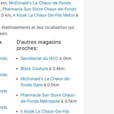
4 km,
McDonald's La Chaux-de-Fonds
m,
Pharmacie Sun Store Chaux-de-Fonds
0.5 km,
k kiosk La Chaux-De-Fds Metro
à
s établissements et leur localisation qui
sin:
x
D'autres magasins
proches:
onds
Secréteriat du HCC
à 0km
Black Couture
à 0.4km
onds
McDonald's La Chaux-de-
Fonds Gare
à 0.5km
onds
Pharmacie Sun Store Chaux-
de-Fonds Métropole
à 0.5km
onds
k kiosk La Chaux-De-Fds