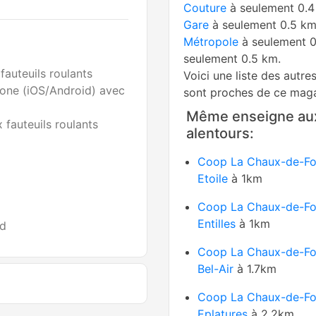
Couture
à seulement 0.
Gare
à seulement 0.5 k
Métropole
à seulement 
seulement 0.5 km.
fauteuils roulants
Voici une liste des autre
one (iOS/Android) avec
sont proches de ce maga
Même enseigne au
 fauteuils roulants
alentours:
Coop La Chaux-de-F
Etoile
à 1km
Coop La Chaux-de-F
Entilles
à 1km
id
Coop La Chaux-de-F
Bel-Air
à 1.7km
Coop La Chaux-de-F
Eplatures
à 2.2km