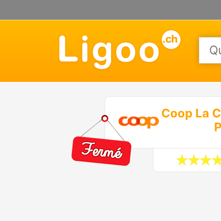
Coop La 
P