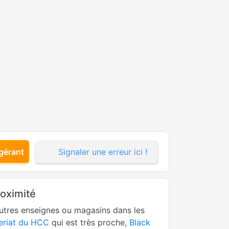
gérant
Signaler une erreur ici !
roximité
utres enseignes ou magasins dans les
eriat du HCC
qui est très proche,
Black