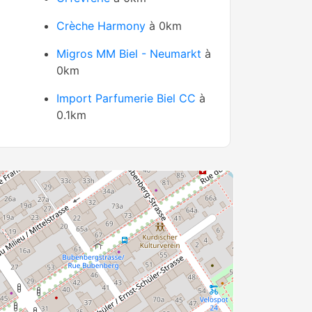
Crèche Harmony
à 0km
Migros MM Biel - Neumarkt
à
0km
Import Parfumerie Biel CC
à
0.1km