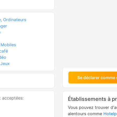
, Ordinateurs
ager
e
 Mobiles
café
déo
 Jeux
Se déclarer comme 
t acceptées:
Établissements à p
Vous pouvez trouver d'a
alentours comme
Hotelp