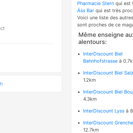
Pharmacie Stern
qui est 
Äss Bar
qui est très pro
Voici une liste des autre
sont proches de ce maga
ct
Même enseigne au
alentours:
InterDiscount Biel
Bahnhofstrasse
à 0.7
InterDiscount Biel Sal
1.2km
ch
InterDiscount Biel Bou
4.3km
InterDiscount Lyss
à 8
InterDiscount Grench
12.7km