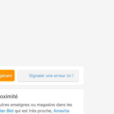
gérant
Signaler une erreur ici !
roximité
utres enseignes ou magasins dans les
lan Biel
qui est très proche,
Amavita