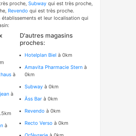
très proche,
Subway
qui est très proche,
che,
Revendo
qui est très proche.
s établissements et leur localisation qui
sin:
x
D'autres magasins
proches:
Hotelplan Biel
à 0km
km
Amavita Pharmacie Stern
à
zhaus
à
0km
Subway
à 0km
jean
à
Äss Bar
à 0km
Revendo
à 0km
.5km
Recto Verso
à 0km
en
à
Orfèvrerie
à 0km