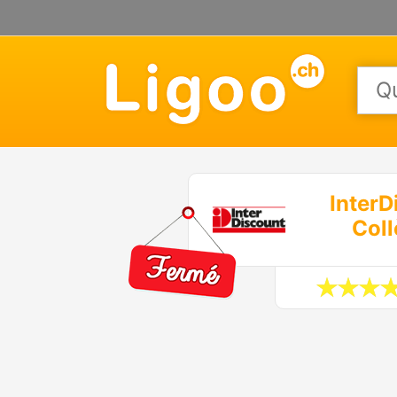
InterD
Col