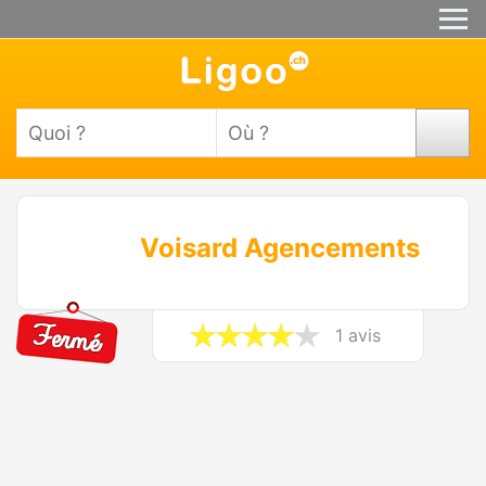
Voisard Agencements
1 avis