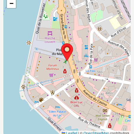
−
Leaflet
|
©
OpenStreetMap
contributors