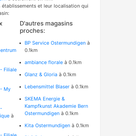
s établissements et leur localisation qui
sin:
x
D'autres magasins
proches:
BP Service Ostermundigen
à
zentrum
0.1km
ambiance florale
à 0.1km
 Filiale
Glanz & Gloria
à 0.1km
Lebensmittel Blaser
à 0.1km
 - My
SKEMA Energie &
Kampfkunst Akademie Bern
-
Ostermundigen
à 0.1km
tique
à
Kita Ostermundigen
à 0.1km
 Filiale