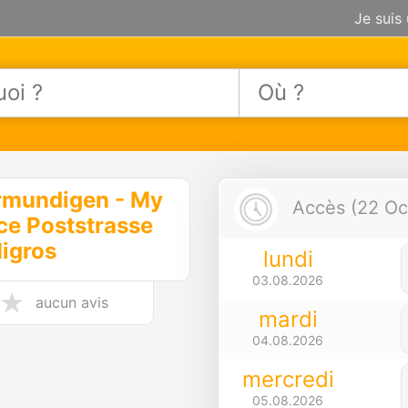
Je suis
rmundigen - My
Accès (22 Oct
ce Poststrasse
igros
lundi
03.08.2026
aucun avis
mardi
04.08.2026
mercredi
05.08.2026