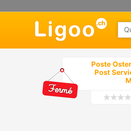
Poste Oste
Post Servi
M