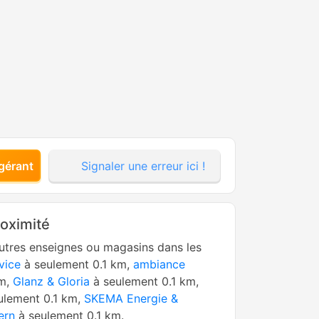
gérant
Signaler une erreur ici !
roximité
utres enseignes ou magasins dans les
vice
à seulement 0.1 km,
ambiance
km,
Glanz & Gloria
à seulement 0.1 km,
ulement 0.1 km,
SKEMA Energie &
ern
à seulement 0.1 km.