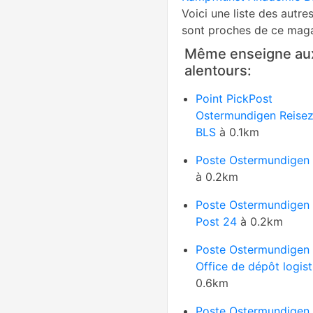
Voici une liste des autre
sont proches de ce maga
Même enseigne au
alentours:
Point PickPost
Ostermundigen Reise
BLS
à 0.1km
Poste Ostermundigen -
à 0.2km
Poste Ostermundigen
Post 24
à 0.2km
Poste Ostermundigen 
Office de dépôt logis
0.6km
Poste Ostermundigen -