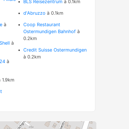
BLS Reisezentrum
à 0.1km
d'Abruzzo
à 0.1km
e
à
Coop Restaurant
Ostermundigen Bahnhof
à
0.2km
Shell
à
Credit Suisse Ostermundigen
à 0.2km
 24
à
 1.9km
t