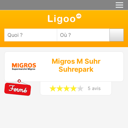
Migros M Suhr
Suhrepark
5 avis