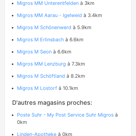
Migros MM Unterentfelden
à 3km
Migros MM Aarau - Igelweid
à 3.4km
Migros M Schönenwerd
à 5.9km
Migros M Erlinsbach
à 6.6km
Migros M Seon
à 6.6km
Migros MM Lenzburg
à 7.3km
Migros M Schöftland
à 8.2km
Migros M Lostorf
à 10.1km
D'autres magasins proches:
Poste Suhr - My Post Service Suhr Migros
à
0km
Linden-Apotheke
à 0km