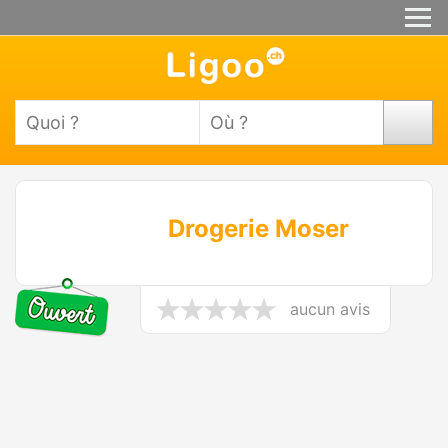
Drogerie Moser
aucun avis