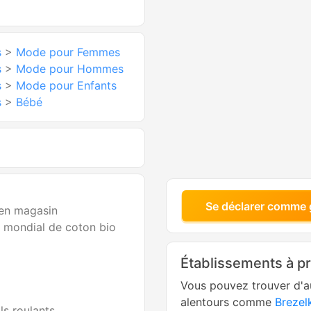
s
>
Mode pour Femmes
s
>
Mode pour Hommes
s
>
Mode pour Enfants
s
>
Bébé
Se déclarer comme 
 en magasin
r mondial de coton bio
Établissements à p
Vous pouvez trouver d'a
alentours comme
Brezel
ls roulants