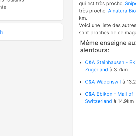
qui est très proche,
Snip
nts
très proche,
Alnatura Bi
km.
Voici une liste des autre
ch
sont proches de ce maga
Même enseigne au
alentours:
C&A Steinhausen - EK
Zugerland
à 3.7km
C&A Wädenswil
à 13.
C&A Ebikon - Mall of
Switzerland
à 14.9km