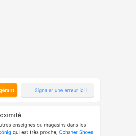
gérant
Signaler une erreur ici !
roximité
utres enseignes ou magasins dans les
könig
qui est très proche,
Ochsner Shoes