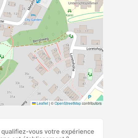
Leaflet
|
©
OpenStreetMap
contributors
ualifiez-vous votre expérience