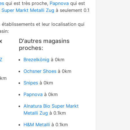
es
qui est très proche,
Papnova
qui est
o Super Markt Metalli Zug
à seulement 0.1
s établissements et leur localisation qui
sin:
x
D'autres magasins
proches:
Z
Brezelkönig
à 0km
Ochsner Shoes
à 0km
2km
Snipes
à 0km
Papnova
à 0km
Alnatura Bio Super Markt
Metalli Zug
à 0.1km
H&M Metalli
à 0.1km