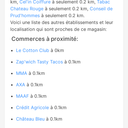
km,
Cel'in Coiffure
à seulement 0.2 km,
Tabac
Chateau Rouge
à seulement 0.2 km,
Conseil de
Prud'hommes
à seulement 0.2 km.
Voici une liste des autres établissements et leur
localisation qui sont proches de ce magasin:
Commerces à proximité:
Le Cotton Club
à 0km
Zap'wich Tasty Tacos
à 0.1km
MMA
à 0.1km
AXA
à 0.1km
MAAF
à 0.1km
Crédit Agricole
à 0.1km
Château Bleu
à 0.1km