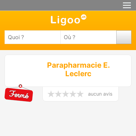
Parapharmacie E.
Leclerc
aucun avis