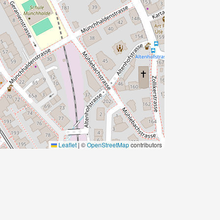
Leaflet
|
©
OpenStreetMap
contributors