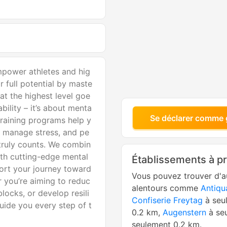
power athletes and hig
r full potential by maste
at the highest level goe
ability – it’s about menta
Se déclarer comme 
 training programs help y
, manage stress, and pe
 truly counts. We combin
ith cutting-edge mental
Établissements à p
port your journey toward
Vous pouvez trouver d'a
 you’re aiming to reduc
alentours comme
Antiqu
locks, or develop resili
Confiserie Freytag
à seu
uide you every step of t
0.2 km,
Augenstern
à se
seulement 0.2 km.